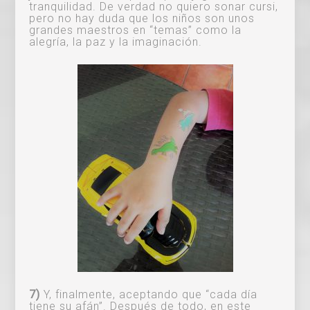
tranquilidad. De verdad no quiero sonar cursi,
pero no hay duda que los niños son unos
grandes maestros en “temas” como la
alegría, la paz y la imaginación.
7)
Y, finalmente, aceptando que “cada día
tiene su afán”. Después de todo, en este