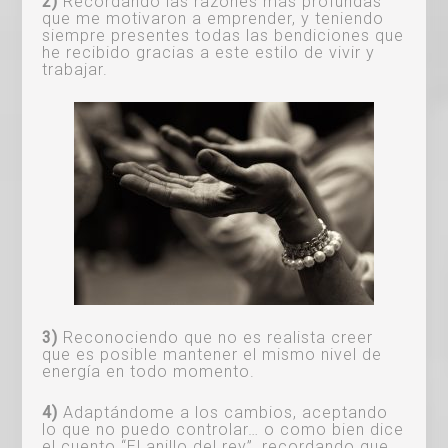
2)
Recordando las razones más profundas
que me motivaron a emprender, y teniendo
siempre presentes todas las bendiciones que
he recibido gracias a este estilo de vivir y
trabajar.
3)
Reconociendo que no es realista creer
que es posible mantener el mismo nivel de
energía en todo momento.
4)
Adaptándome a los cambios, aceptando
lo que no puedo controlar… o como bien dice
el cuento “El anillo del rey”, recordando que