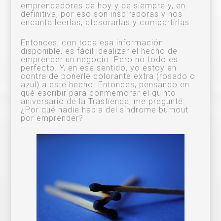
emprendedores de hoy y de siempre y, en
definitiva, por eso son inspiradoras y nos
encanta leerlas, atesorarlas y compartirlas.
Entonces, con toda esa información
disponible, es fácil idealizar el hecho de
emprender un negocio. Pero no todo es
perfecto. Y, en ese sentido, yo estoy en
contra de ponerle colorante extra (rosado o
azul) a este hecho. Entonces, pensando en
qué escribir para conmemorar el quinto
aniversario de la Trastienda, me pregunté:
¿Por qué nadie habla del síndrome burnout
por emprender?