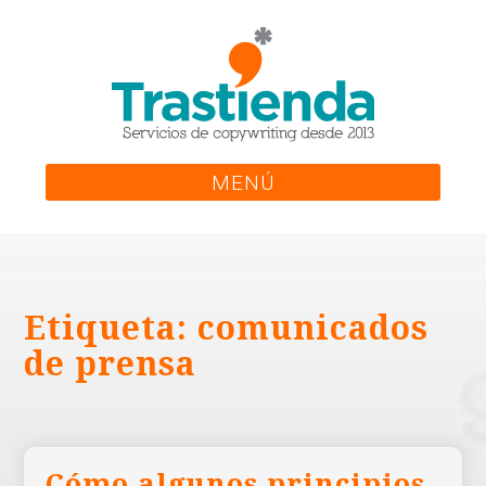
Skip
to
content
MENÚ
Etiqueta:
comunicados
de prensa
Cómo algunos principios