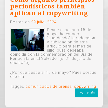
periodísticos también
aplican al copywriting
Posted on
29 julio, 2024
Desde el pasado 15 de
mayo, he estado
“guardando” la redacción
y publicación de este
artículo para el mes de
julio, pues deseaba
coincidir con la conmemoración del Día del
Periodista en El Salvador (el 31 de julio de
cada año).
¿Por qué desde el 15 de mayo? Pues porque
ese día…
Tagged
comunicados de prensa
,
copywriting
Leer más