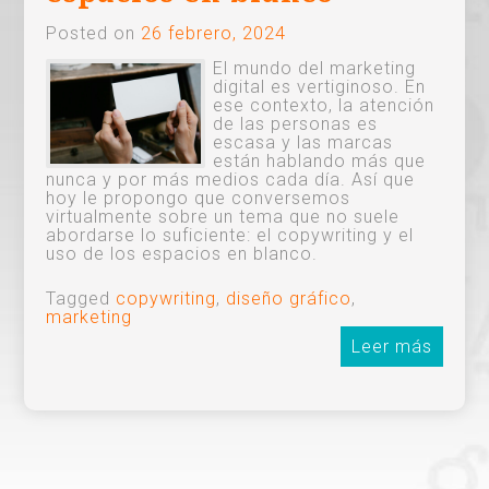
Posted on
26 febrero, 2024
El mundo del marketing
digital es vertiginoso. En
ese contexto, la atención
de las personas es
escasa y las marcas
están hablando más que
nunca y por más medios cada día. Así que
hoy le propongo que conversemos
virtualmente sobre un tema que no suele
abordarse lo suficiente: el copywriting y el
uso de los espacios en blanco.
Tagged
copywriting
,
diseño gráfico
,
marketing
Leer más