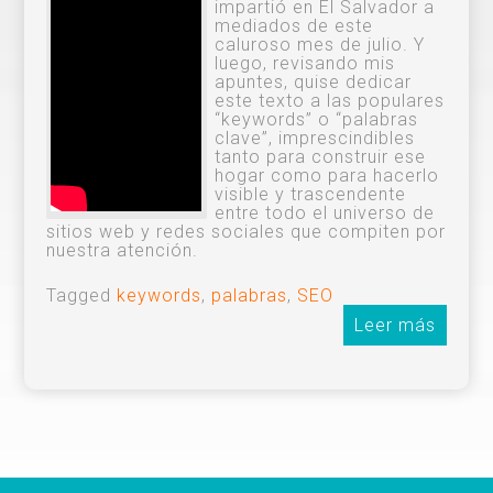
impartió en El Salvador a
mediados de este
caluroso mes de julio. Y
luego, revisando mis
apuntes, quise dedicar
este texto a las populares
“keywords” o “palabras
clave”, imprescindibles
tanto para construir ese
hogar como para hacerlo
visible y trascendente
entre todo el universo de
sitios web y redes sociales que compiten por
nuestra atención.
Tagged
keywords
,
palabras
,
SEO
Leer más