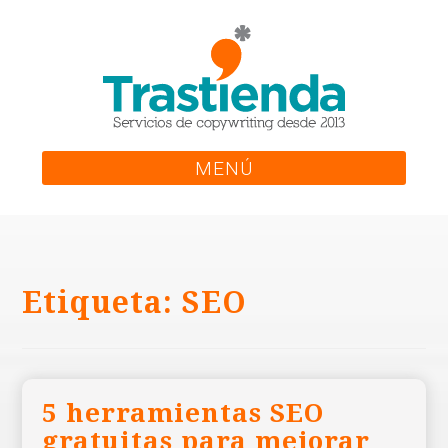
Skip
to
content
MENÚ
Etiqueta:
SEO
5 herramientas SEO
gratuitas para mejorar