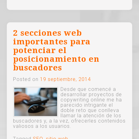
2 secciones web
importantes para
potenciar el
posicionamiento en
buscadores
Posted on
19 septiembre, 2014
Desde que comencé a
desarrollar proyectos de
copywriting online me ha
parecido intrigante el
doble reto que conlleva
llamar la atención de los
buscadores y, a la vez, ofrecerles contenidos
valiosos a los usuarios.
Tagged
SEO
,
sitio web