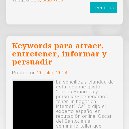
Leer más
Keywords para atraer,
entretener, informar y
persuadir
Posted on
20 julio, 2014
La sencillez y claridad de
esta idea me gustó:
“Todos –marcas y
personas- deberíamos
tener un hogar en
internet”. Así lo dijo el
experto español en
reputación online, Óscar
del Santo, en el
seminario-taller que