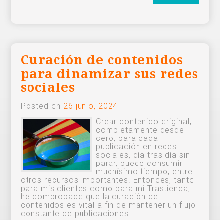
Curación de contenidos
para dinamizar sus redes
sociales
Posted on
26 junio, 2024
Crear contenido original,
completamente desde
cero, para cada
publicación en redes
sociales, día tras día sin
parar, puede consumir
muchísimo tiempo, entre
otros recursos importantes. Entonces, tanto
para mis clientes como para mi Trastienda,
he comprobado que la curación de
contenidos es vital a fin de mantener un flujo
constante de publicaciones.