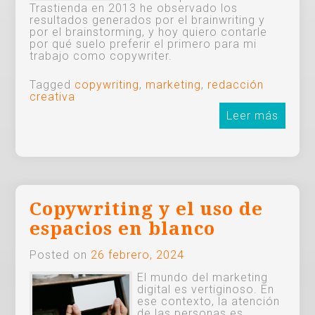
Trastienda en 2013 he observado los
resultados generados por el brainwriting y
por el brainstorming, y hoy quiero contarle
por qué suelo preferir el primero para mi
trabajo como copywriter.
Tagged
copywriting
,
marketing
,
redacción
creativa
Leer más
Copywriting y el uso de
espacios en blanco
Posted on
26 febrero, 2024
El mundo del marketing
digital es vertiginoso. En
ese contexto, la atención
de las personas es