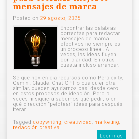
mensajes de marca
Posted on
29 agosto, 2025
Encontrar las palabras
correctas para redactar
mensajes de marca
efectivos no siempre es
un proceso lineal. A
veces, las ideas fluyen
con claridad. En otras
cuesta incluso arrancar.
Sé que hoy en día recursos como Perplexity,
Gemini, Claude, Chat GPT o cualquier otra
similar, pueden ayudarnos casi desde cero
en estos procesos de ideación. Pero a
veces ni siquiera sabemos qué pedir, o en
qué dirección “pelotear” ideas para después
iterar.
Tagged
copywriting
,
creatividad
,
marketing
,
redacción creativa
Leer más