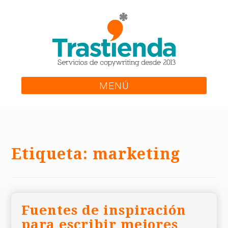
Skip
to
content
MENÚ
Etiqueta:
marketing
Fuentes de inspiración
para escribir mejores