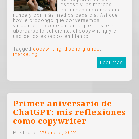
escasa y las marcas
están hablando más que
nunca y por más medios cada día. Así que
hoy le propongo que conversemos
virtualmente sobre un tema que no suele
abordarse lo suficiente: el copywriting y el
uso de los espacios en blanco.
Tagged
copywriting
,
diseño gráfico
,
marketing
Leer más
Primer aniversario de
ChatGPT: mis reflexiones
como copywriter
Posted on
29 enero, 2024