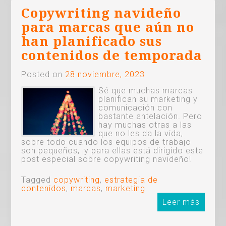
Copywriting navideño
para marcas que aún no
han planificado sus
contenidos de temporada
Posted on
28 noviembre, 2023
Sé que muchas marcas
planifican su marketing y
comunicación con
bastante antelación. Pero
hay muchas otras a las
que no les da la vida,
sobre todo cuando los equipos de trabajo
son pequeños, ¡y para ellas está dirigido este
post especial sobre copywriting navideño!
Tagged
copywriting
,
estrategia de
contenidos
,
marcas
,
marketing
Leer más