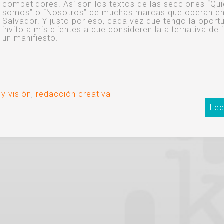
competidores. Así son los textos de las secciones “Qu
somos” o “Nosotros” de muchas marcas que operan en
Salvador. Y justo por eso, cada vez que tengo la oport
invito a mis clientes a que consideren la alternativa de i
un manifiesto.
 y visión
,
redacción creativa
Lee