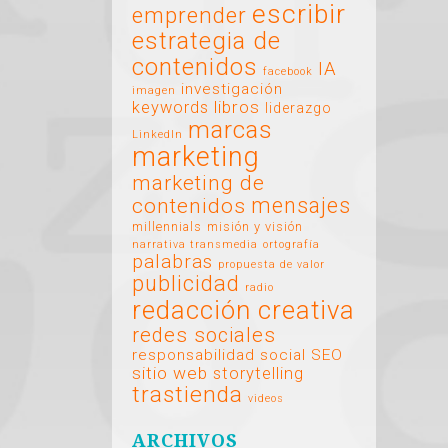
escribir
emprender
estrategia de
contenidos
IA
facebook
investigación
imagen
libros
keywords
liderazgo
marcas
LinkedIn
marketing
marketing de
mensajes
contenidos
millennials
misión y visión
narrativa transmedia
ortografía
palabras
propuesta de valor
publicidad
radio
redacción creativa
redes sociales
responsabilidad social
SEO
sitio web
storytelling
trastienda
videos
ARCHIVOS