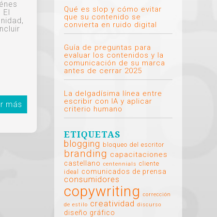
iénes
Qué es slop y cómo evitar
 El
que su contenido se
unidad,
convierta en ruido digital
ncluir
Guía de preguntas para
evaluar los contenidos y la
comunicación de su marca
antes de cerrar 2025
La delgadísima línea entre
escribir con IA y aplicar
r más
criterio humano
ETIQUETAS
blogging
bloqueo del escritor
branding
capacitaciones
castellano
cliente
centennials
comunicados de prensa
ideal
consumidores
copywriting
corrección
creatividad
de estilo
discurso
diseño gráfico