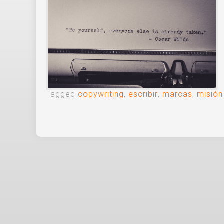
Tagged
copywriting
,
escribir
,
marcas
,
misión