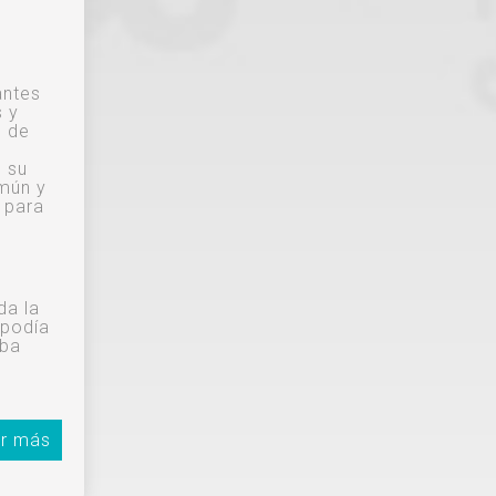
antes
s y
o de
n su
omún y
 para
da la
 podía
aba
r más