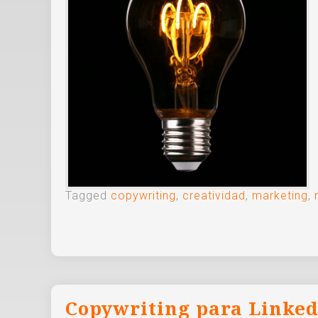
Tagged
copywriting
,
creatividad
,
marketing
,
Copywriting para Linked