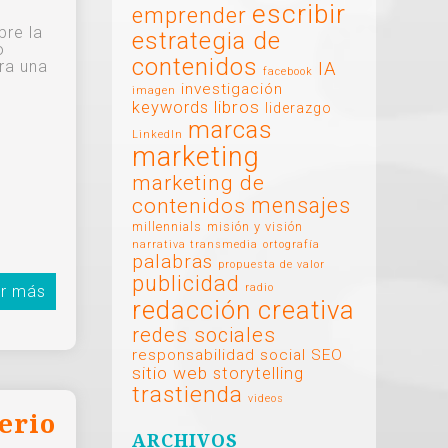
escribir
emprender
bre la
estrategia de
o
contenidos
ra una
IA
facebook
investigación
imagen
libros
keywords
liderazgo
marcas
LinkedIn
marketing
marketing de
mensajes
contenidos
millennials
misión y visión
narrativa transmedia
ortografía
palabras
propuesta de valor
publicidad
radio
r más
redacción creativa
redes sociales
responsabilidad social
SEO
sitio web
storytelling
trastienda
videos
erio
ARCHIVOS