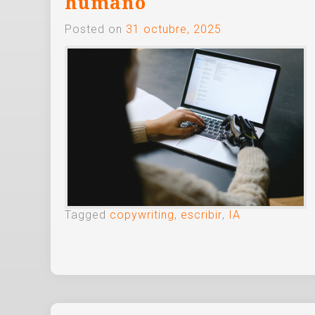
humano
Posted on
31 octubre, 2025
Tagged
copywriting
,
escribir
,
IA