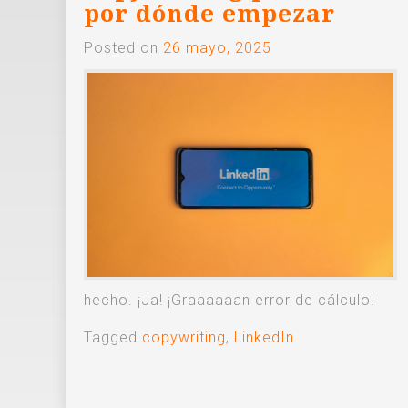
por dónde empezar
Posted on
26 mayo, 2025
hecho. ¡Ja! ¡Graaaaaan error de cálculo!
Tagged
copywriting
,
LinkedIn