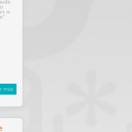
aude,
si
es ni
ar”
r más
e