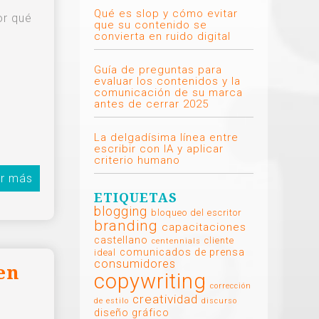
Qué es slop y cómo evitar
or qué
que su contenido se
convierta en ruido digital
Guía de preguntas para
evaluar los contenidos y la
comunicación de su marca
antes de cerrar 2025
La delgadísima línea entre
escribir con IA y aplicar
criterio humano
r más
ETIQUETAS
blogging
bloqueo del escritor
branding
capacitaciones
castellano
cliente
centennials
comunicados de prensa
ideal
consumidores
en
copywriting
corrección
creatividad
de estilo
discurso
diseño gráfico