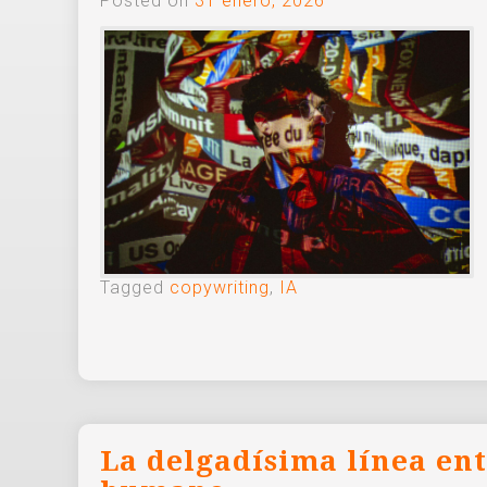
Posted on
31 enero, 2026
Tagged
copywriting
,
IA
La delgadísima línea entr