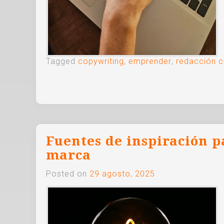
Tagged
copywriting
,
emprender
,
redacción c
Fuentes de inspiración p
marca
Posted on
29 agosto, 2025