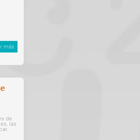
r más
de
es de
es, las
car.