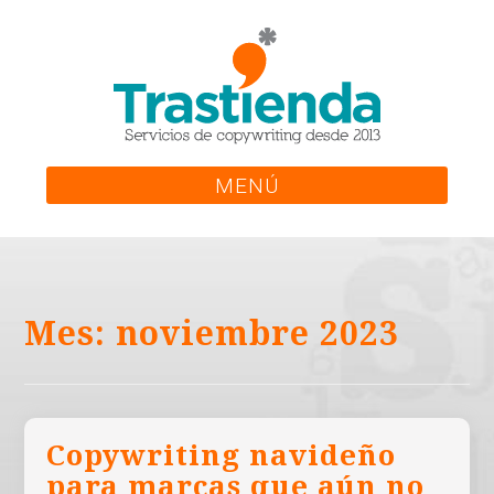
Skip
to
content
MENÚ
Mes:
noviembre 2023
Copywriting navideño
para marcas que aún no