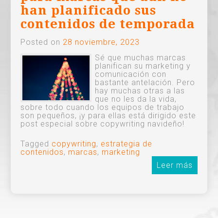
han planificado sus
contenidos de temporada
Posted on
28 noviembre, 2023
Sé que muchas marcas
planifican su marketing y
comunicación con
bastante antelación. Pero
hay muchas otras a las
que no les da la vida,
sobre todo cuando los equipos de trabajo
son pequeños, ¡y para ellas está dirigido este
post especial sobre copywriting navideño!
Tagged
copywriting
,
estrategia de
contenidos
,
marcas
,
marketing
Leer más