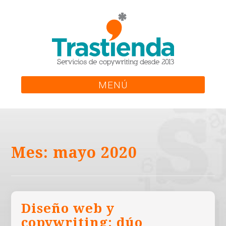
Skip
to
content
MENÚ
Mes:
mayo 2020
Diseño web y
copywriting: dúo