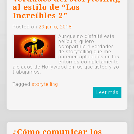
al estilo de “Los
Increíbles 2”
Posted on
29 junio, 2018
Aunque no disfruté esta
película, quiero
compartirle 4 verdades
de storytelling que me
parecen aplicables en los
entornos completamente
alejados de Hollywood en los que usted y yo
trabajamos.
Tagged
storytelling
Leer más
¿Cómo comunicar los