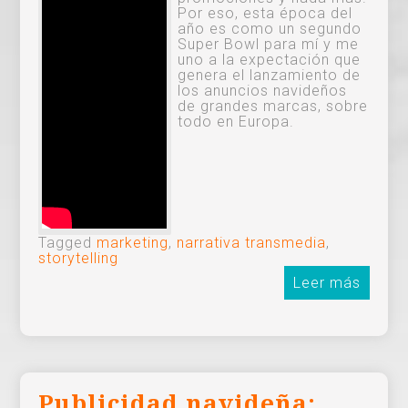
Por eso, esta época del
año es como un segundo
Super Bowl para mí y me
uno a la expectación que
genera el lanzamiento de
los anuncios navideños
de grandes marcas, sobre
todo en Europa.
Tagged
marketing
,
narrativa transmedia
,
storytelling
Leer más
Publicidad navideña: