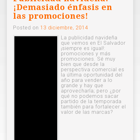
¡Demasiado énfasis en
las promociones!
Posted on
13 diciembre, 2014
La publicidad navideña
que vemos en El Salvador
¡siempre es igual!:
promociones y más
promociones. Sé muy
bien que desde la
perspectiva comercial es
la última oportunidad del
año para vender a lo
grande y hay que
aprovecharla; pero ¿por
qué no podemos sacar
partido de la temporada
también para fortalecer el
valor de las marcas?