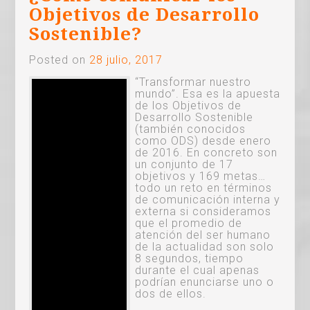
Objetivos de Desarrollo
Sostenible?
Posted on
28 julio, 2017
“Transformar nuestro
mundo”. Esa es la apuesta
de los Objetivos de
Desarrollo Sostenible
(también conocidos
como ODS) desde enero
de 2016. En concreto son
un conjunto de 17
objetivos y 169 metas…
todo un reto en términos
de comunicación interna y
externa si consideramos
que el promedio de
atención del ser humano
de la actualidad son solo
8 segundos, tiempo
durante el cual apenas
podrían enunciarse uno o
dos de ellos.