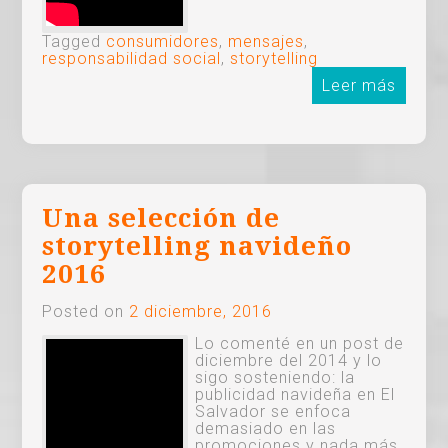
Tagged
consumidores
,
mensajes
,
responsabilidad social
,
storytelling
Leer más
Una selección de
storytelling navideño
2016
Posted on
2 diciembre, 2016
Lo comenté en un post de
diciembre del 2014 y lo
sigo sosteniendo: la
publicidad navideña en El
Salvador se enfoca
demasiado en las
promociones y nada más.