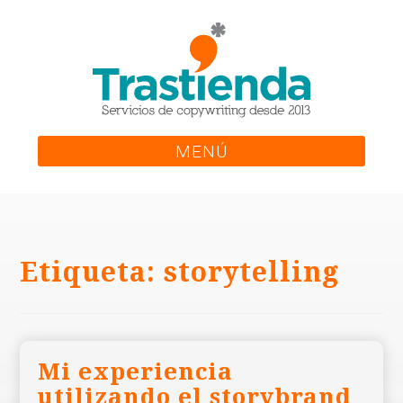
Skip
to
content
MENÚ
Etiqueta:
storytelling
Mi experiencia
utilizando el storybrand