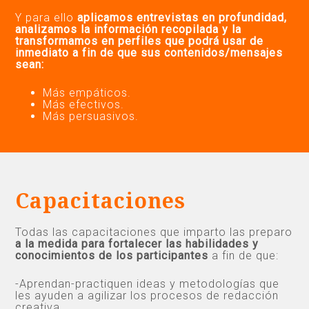
Y para ello
aplicamos entrevistas en profundidad,
analizamos la información recopilada y la
transformamos en perfiles que podrá usar de
inmediato a fin de que sus contenidos/mensajes
sean:
Más empáticos.
Más efectivos.
Más persuasivos.
Capacitaciones
Todas las capacitaciones que imparto las preparo
a la medida para fortalecer las habilidades y
conocimientos de los participantes
a fin de que:
-Aprendan-practiquen ideas y metodologías que
les ayuden a agilizar los procesos de redacción
creativa.