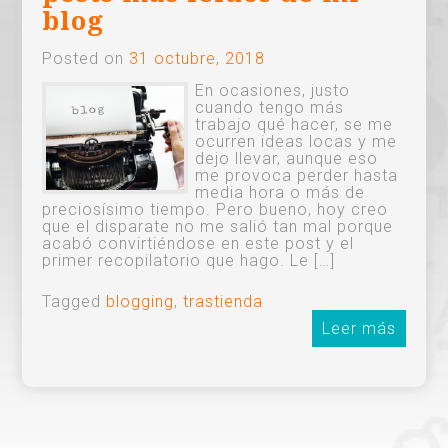
blog
Posted on
31 octubre, 2018
En ocasiones, justo
cuando tengo más
trabajo qué hacer, se me
ocurren ideas locas y me
dejo llevar, aunque eso
me provoca perder hasta
media hora o más de
preciosísimo tiempo. Pero bueno, hoy creo
que el disparate no me salió tan mal porque
acabó convirtiéndose en este post y el
primer recopilatorio que hago. Le […]
Tagged
blogging
,
trastienda
Leer más