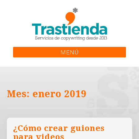
Skip
to
content
MENÚ
Mes:
enero 2019
¿Cómo crear guiones
para videos