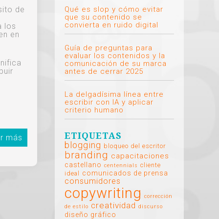
Qué es slop y cómo evitar
sito de
que su contenido se
convierta en ruido digital
a los
en en
Guía de preguntas para
evaluar los contenidos y la
nifica
comunicación de su marca
buir
antes de cerrar 2025
s
La delgadísima línea entre
escribir con IA y aplicar
criterio humano
ETIQUETAS
r más
blogging
bloqueo del escritor
branding
capacitaciones
castellano
cliente
centennials
comunicados de prensa
ideal
consumidores
copywriting
corrección
creatividad
de estilo
discurso
diseño gráfico