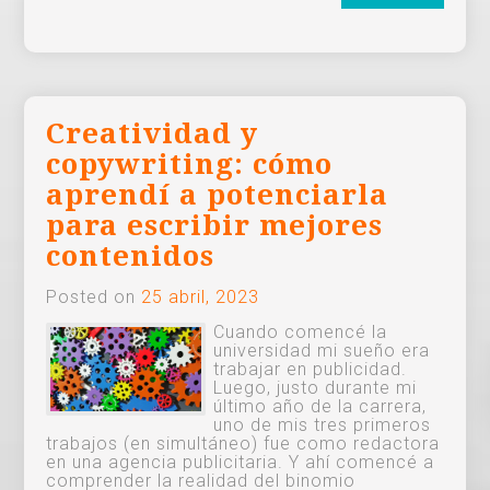
Creatividad y
copywriting: cómo
aprendí a potenciarla
para escribir mejores
contenidos
Posted on
25 abril, 2023
Cuando comencé la
universidad mi sueño era
trabajar en publicidad.
Luego, justo durante mi
último año de la carrera,
uno de mis tres primeros
trabajos (en simultáneo) fue como redactora
en una agencia publicitaria. Y ahí comencé a
comprender la realidad del binomio