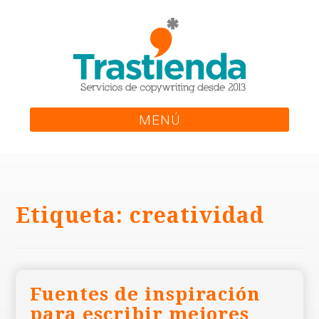
Skip
to
content
MENÚ
Etiqueta:
creatividad
Fuentes de inspiración
para escribir mejores