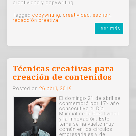
creatividad y copywriting.
Tagged
copywriting
,
creatividad
,
escribir
,
redacción creativa
Leer más
Técnicas creativas para
creación de contenidos
Posted on
26 abril, 2019
El domingo 21 de abril se
conmemoró por 17º año
consecutivo el Día
Mundial de la Creatividad
y la Innovación. Este
tema se ha vuelto muy
común en los círculos
empresariales y de