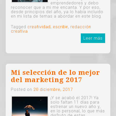
emprendedores y debo
reconocer que a mi me encanta. Y por eso,
desde principios del año, ya lo había incluido
en mi lista de temas a abordar en este blog.
Tagged
creatividad
,
escribir
,
redacción
creativa
Leer más
Mi selección de lo mejor
del marketing 2017
Posted on
20 diciembre, 2017
¡Y se acabó el 2017! Ya
solo faltan 11 días para
estrenar un nuevo año y,
en lo personal, lo que más
disfruto de estas