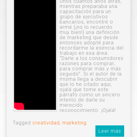
Unos cuantos años atrás,
mientras preparaba una
capacitación para un
grupo de ejecutivos
bancarios, encontré o
armé (¡no lo recuerdo
muy bien!) una definición
de marketing que desde
entonces adopté para
recordarme la esencia del
trabajo en esa área:
“Darle a los consumidores
razones para comprar,
para comprar más y más
seguido”. Si el autor de la
misma llega a descubrir
que lo he citado aquí,
ojalá que tome este
párrafo como un sincero
intento de darle su
merecido
reconocimiento. ¡Ojalá!
Tagged
creatividad
,
marketing
Leer más