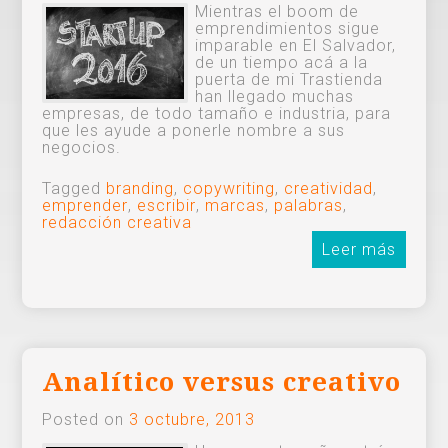
Mientras el boom de
emprendimientos sigue
imparable en El Salvador,
de un tiempo acá a la
puerta de mi Trastienda
han llegado muchas
empresas, de todo tamaño e industria, para
que les ayude a ponerle nombre a sus
negocios.
Tagged
branding
,
copywriting
,
creatividad
,
emprender
,
escribir
,
marcas
,
palabras
,
redacción creativa
Leer más
Analítico versus creativo
Posted on
3 octubre, 2013