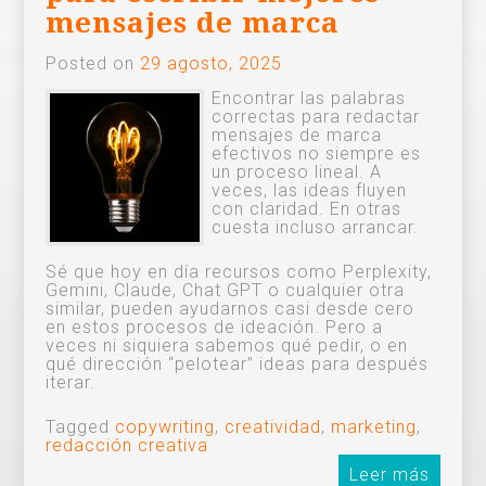
mensajes de marca
Posted on
29 agosto, 2025
Encontrar las palabras
correctas para redactar
mensajes de marca
efectivos no siempre es
un proceso lineal. A
veces, las ideas fluyen
con claridad. En otras
cuesta incluso arrancar.
Sé que hoy en día recursos como Perplexity,
Gemini, Claude, Chat GPT o cualquier otra
similar, pueden ayudarnos casi desde cero
en estos procesos de ideación. Pero a
veces ni siquiera sabemos qué pedir, o en
qué dirección “pelotear” ideas para después
iterar.
Tagged
copywriting
,
creatividad
,
marketing
,
redacción creativa
Leer más