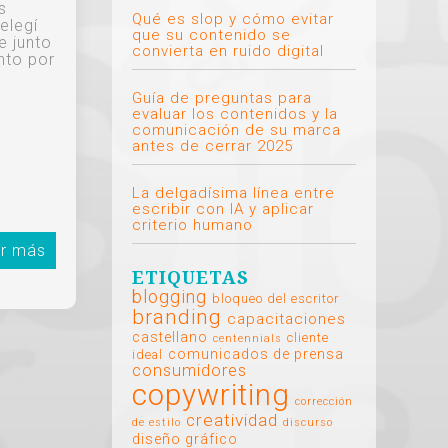
s
Qué es slop y cómo evitar
elegí
que su contenido se
e junto
convierta en ruido digital
nto por
Guía de preguntas para
evaluar los contenidos y la
comunicación de su marca
antes de cerrar 2025
La delgadísima línea entre
escribir con IA y aplicar
criterio humano
r más
ETIQUETAS
blogging
bloqueo del escritor
branding
capacitaciones
castellano
cliente
centennials
comunicados de prensa
ideal
consumidores
copywriting
corrección
creatividad
de estilo
discurso
diseño gráfico