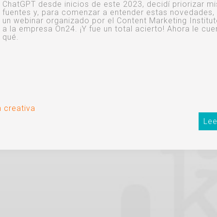
ChatGPT desde inicios de este 2023, decidí priorizar mi
fuentes y, para comenzar a entender estas novedades, 
un webinar organizado por el Content Marketing Institut
a la empresa On24. ¡Y fue un total acierto! Ahora le cue
qué.
 creativa
Lee