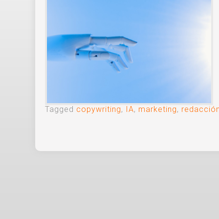
Tagged
copywriting
,
IA
,
marketing
,
redacción