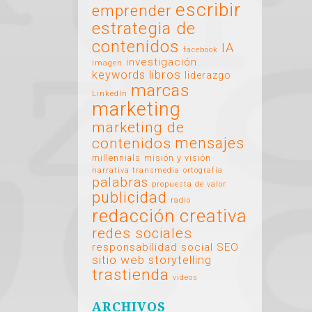
escribir
emprender
estrategia de
contenidos
IA
facebook
investigación
imagen
libros
keywords
liderazgo
marcas
LinkedIn
marketing
marketing de
mensajes
contenidos
millennials
misión y visión
narrativa transmedia
ortografía
palabras
propuesta de valor
publicidad
radio
redacción creativa
redes sociales
responsabilidad social
SEO
sitio web
storytelling
trastienda
videos
ARCHIVOS