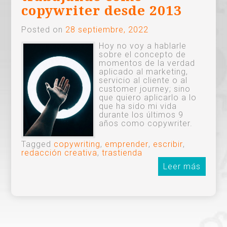
copywriter desde 2013
Posted on
28 septiembre, 2022
Hoy no voy a hablarle
sobre el concepto de
momentos de la verdad
aplicado al marketing,
servicio al cliente o al
customer journey; sino
que quiero aplicarlo a lo
que ha sido mi vida
durante los últimos 9
años como copywriter.
Tagged
copywriting
,
emprender
,
escribir
,
redacción creativa
,
trastienda
Leer más