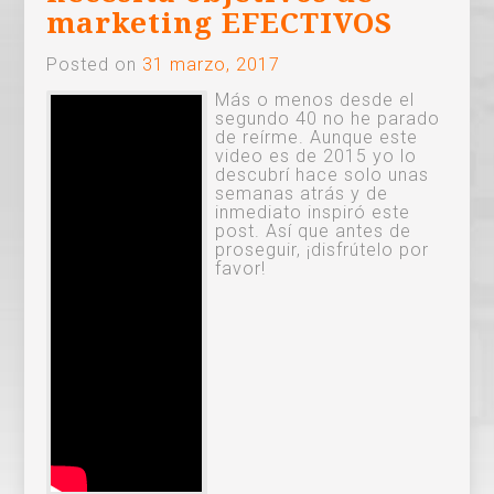
marketing EFECTIVOS
Posted on
31 marzo, 2017
Más o menos desde el
segundo 40 no he parado
de reírme. Aunque este
video es de 2015 yo lo
descubrí hace solo unas
semanas atrás y de
inmediato inspiró este
post. Así que antes de
proseguir, ¡disfrútelo por
favor!