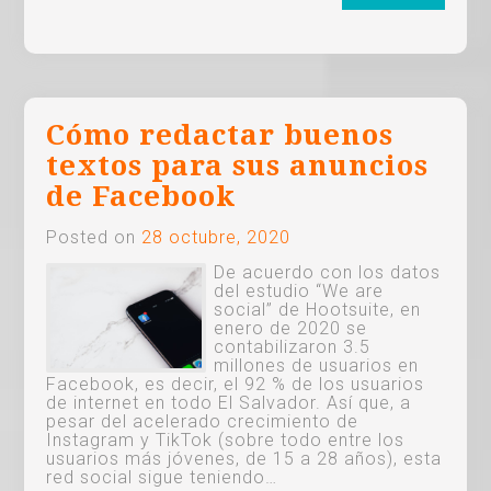
Cómo redactar buenos
textos para sus anuncios
de Facebook
Posted on
28 octubre, 2020
De acuerdo con los datos
del estudio “We are
social” de Hootsuite, en
enero de 2020 se
contabilizaron 3.5
millones de usuarios en
Facebook, es decir, el 92 % de los usuarios
de internet en todo El Salvador. Así que, a
pesar del acelerado crecimiento de
Instagram y TikTok (sobre todo entre los
usuarios más jóvenes, de 15 a 28 años), esta
red social sigue teniendo…