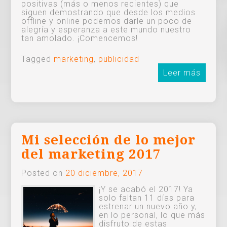
positivas (más o menos recientes) que
siguen demostrando que desde los medios
offline y online podemos darle un poco de
alegría y esperanza a este mundo nuestro
tan amolado. ¡Comencemos!
Tagged
marketing
,
publicidad
Leer más
Mi selección de lo mejor
del marketing 2017
Posted on
20 diciembre, 2017
¡Y se acabó el 2017! Ya
solo faltan 11 días para
estrenar un nuevo año y,
en lo personal, lo que más
disfruto de estas