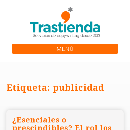
Skip
to
content
MENÚ
Etiqueta:
publicidad
¿Esenciales o
prescindibles? El rol los