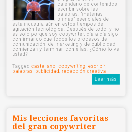
calendario de contenidos
escribir sobre las
palabras, “materias
primas” esenciales de
esta industria aún en estos tiempos de
agitación tecnológica. Después de todo, y no
es solo porque soy copywriter, día a día sigo
confirmando que todos los procesos de
comunicación, de marketing y de publicidad
comienzan y terminan con ellas. ¿Cómo lo ve
usted?
Tagged
castellano
,
copywriting
,
escribir
,
palabras
,
publicidad
,
redacción creativa
Leer más
Mis lecciones favoritas
del gran copywriter