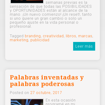
semanas previas es la
sensación de que todas las POSIBILIDADES
y OPORTUNIDADES están al alcance de la
mano. ¡Un nuevo comienzo! ¡Un reset!, tanto
si uno quiere un gran cambio o solo un
pequeño ajuste en la vida personal o
profesional.
Tagged
branding
,
creatividad
,
libros
,
marcas
,
marketing
,
publicidad
Leer más
Palabras inventadas y
palabras poderosas
Posted on
27 octubre, 2017
En esta ocasión
programé en mi