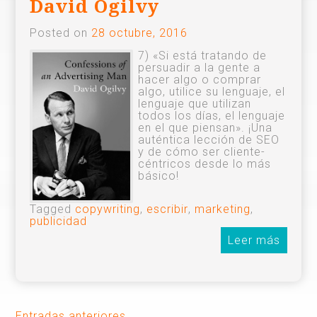
David Ogilvy
Posted on
28 octubre, 2016
7) «Si está tratando de
persuadir a la gente a
hacer algo o comprar
algo, utilice su lenguaje, el
lenguaje que utilizan
todos los días, el lenguaje
en el que piensan». ¡Una
auténtica lección de SEO
y de cómo ser cliente-
céntricos desde lo más
básico!
Tagged
copywriting
,
escribir
,
marketing
,
publicidad
Leer más
Entradas anteriores