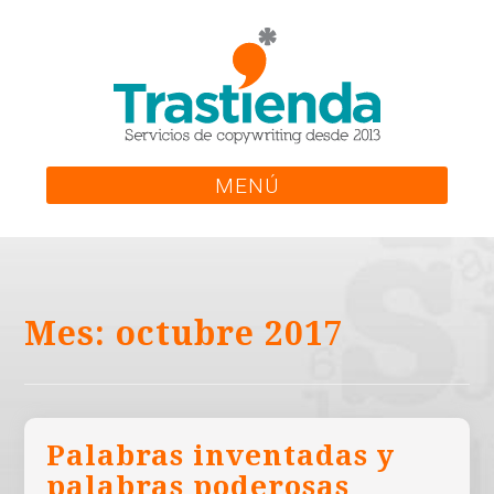
Skip
to
content
MENÚ
Mes:
octubre 2017
Palabras inventadas y
palabras poderosas