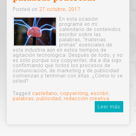
Posted on
27 octubre, 2017
En esta ocasión
programé en mi
calendario de contenidos
escribir sobre las
palabras, “materias
primas” esenciales de
esta industria aún en estos tiempos de
agitación tecnológica. Después de todo, y no
es solo porque soy copywriter, día a día sigo
confirmando que todos los procesos de
comunicación, de marketing y de publicidad
comienzan y terminan con ellas. ¿Cómo lo ve
usted?
Tagged
castellano
,
copywriting
,
escribir
,
palabras
,
publicidad
,
redacción creativa
Leer más