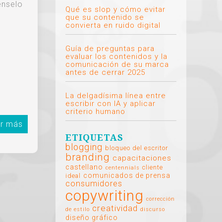
énselo
Qué es slop y cómo evitar
que su contenido se
convierta en ruido digital
Guía de preguntas para
evaluar los contenidos y la
comunicación de su marca
antes de cerrar 2025
La delgadísima línea entre
escribir con IA y aplicar
criterio humano
r más
ETIQUETAS
blogging
bloqueo del escritor
branding
capacitaciones
castellano
cliente
centennials
comunicados de prensa
ideal
consumidores
copywriting
corrección
creatividad
de estilo
discurso
diseño gráfico