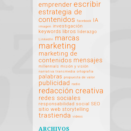
escribir
emprender
estrategia de
contenidos
IA
facebook
investigación
imagen
libros
keywords
liderazgo
marcas
LinkedIn
marketing
marketing de
mensajes
contenidos
millennials
misión y visión
narrativa transmedia
ortografía
palabras
propuesta de valor
publicidad
radio
redacción creativa
redes sociales
responsabilidad social
SEO
sitio web
storytelling
trastienda
videos
ARCHIVOS