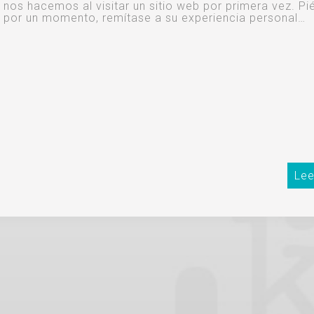
nos hacemos al visitar un sitio web por primera vez. Pi
por un momento, remítase a su experiencia personal…
Lee