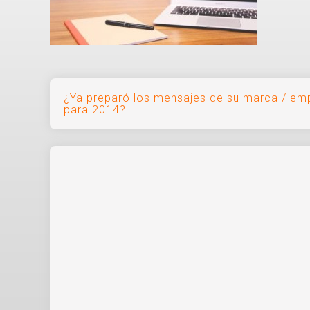
Navegación
¿Ya preparó los mensajes de su marca / em
para 2014?
de
entradas