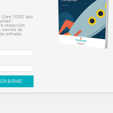
o: Cree TODO tipo
untas”
re redacción
s viernes de
de entrada.