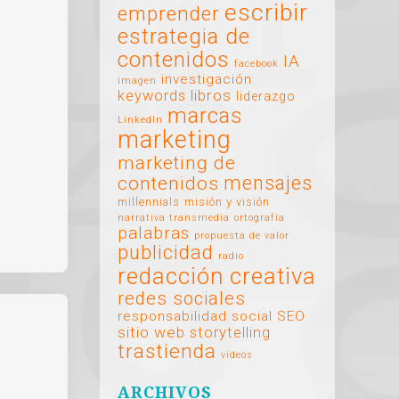
escribir
emprender
estrategia de
contenidos
IA
facebook
investigación
imagen
libros
keywords
liderazgo
marcas
LinkedIn
marketing
marketing de
mensajes
contenidos
millennials
misión y visión
narrativa transmedia
ortografía
palabras
propuesta de valor
publicidad
radio
redacción creativa
redes sociales
responsabilidad social
SEO
sitio web
storytelling
trastienda
videos
ARCHIVOS