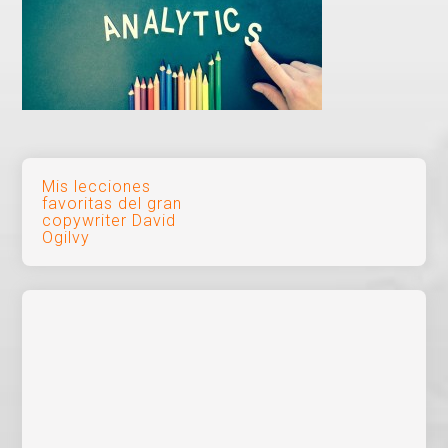
Navegación
Mis lecciones
favoritas del gran
de
copywriter David
Ogilvy
entradas