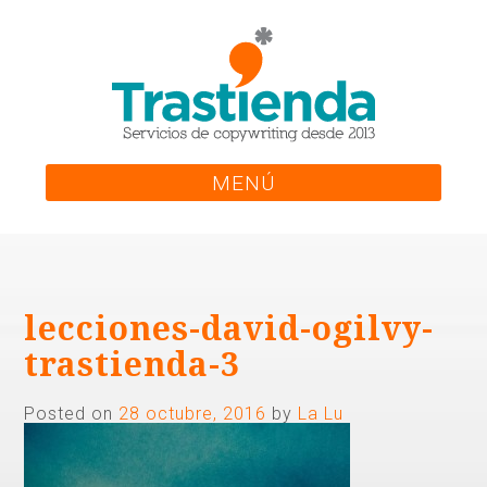
Skip
to
content
MENÚ
lecciones-david-ogilvy-
trastienda-3
Posted on
28 octubre, 2016
by
La Lu