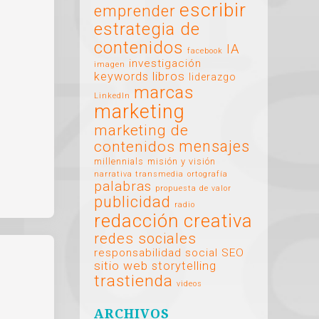
escribir
emprender
estrategia de
contenidos
IA
facebook
investigación
imagen
libros
keywords
liderazgo
marcas
LinkedIn
marketing
marketing de
mensajes
contenidos
millennials
misión y visión
narrativa transmedia
ortografía
palabras
propuesta de valor
publicidad
radio
redacción creativa
redes sociales
responsabilidad social
SEO
sitio web
storytelling
trastienda
videos
ARCHIVOS