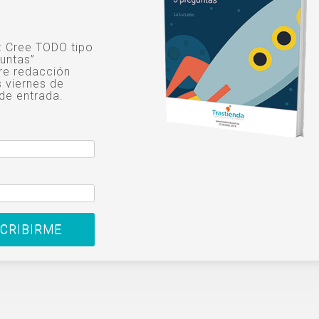
o: Cree TODO tipo
untas”
re redacción
s viernes de
de entrada.