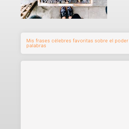
Navegación
Mis frases célebres favoritas sobre el poder
palabras
de
entradas