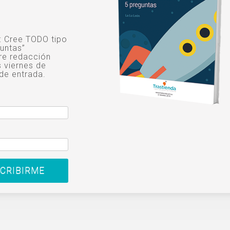
o: Cree TODO tipo
untas”
re redacción
s viernes de
de entrada.