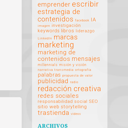
escribir
emprender
estrategia de
contenidos
IA
facebook
investigación
imagen
libros
keywords
liderazgo
marcas
LinkedIn
marketing
marketing de
mensajes
contenidos
millennials
misión y visión
narrativa transmedia
ortografía
palabras
propuesta de valor
publicidad
radio
redacción creativa
redes sociales
responsabilidad social
SEO
sitio web
storytelling
trastienda
videos
ARCHIVOS