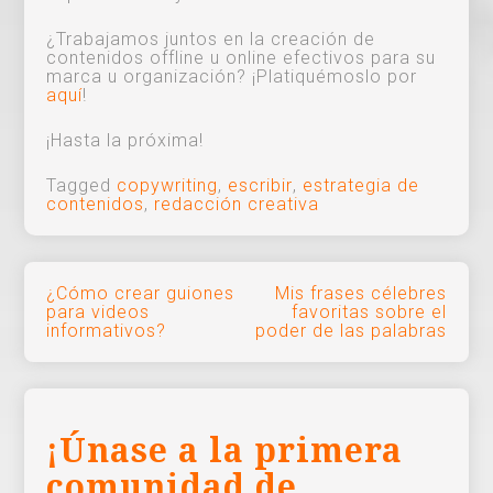
¿Trabajamos juntos en la creación de
contenidos offline u online efectivos para su
marca u organización? ¡Platiquémoslo por
aquí
!
¡Hasta la próxima!
Tagged
copywriting
,
escribir
,
estrategia de
contenidos
,
redacción creativa
Navegación
¿Cómo crear guiones
Mis frases célebres
para videos
favoritas sobre el
de
informativos?
poder de las palabras
entradas
¡Únase a la primera
comunidad de