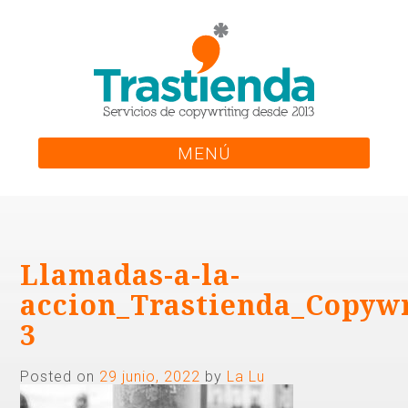
Skip
to
content
MENÚ
Llamadas-a-la-
accion_Trastienda_Copywr
3
Posted on
29 junio, 2022
by
La Lu