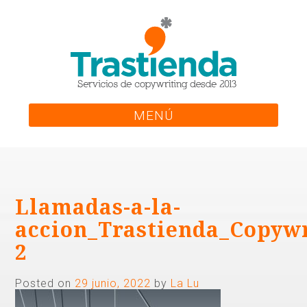
Skip
to
content
MENÚ
Llamadas-a-la-
accion_Trastienda_Copywr
2
Posted on
29 junio, 2022
by
La Lu