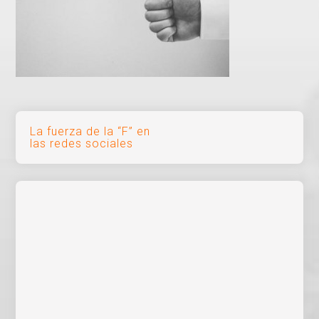
Navegación
La fuerza de la “F” en
las redes sociales
de
entradas