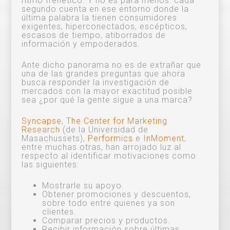
ritmo frenético. Y no es para menos: cada
segundo cuenta en ese entorno donde la
última palabra la tienen consumidores
exigentes, hiperconectados, escépticos,
escasos de tiempo, atiborrados de
información y empoderados.
Ante dicho panorama no es de extrañar que
una de las grandes preguntas que ahora
busca responder la investigación de
mercados con la mayor exactitud posible
sea ¿por qué la gente sigue a una marca?
Syncapse
,
The Center for Marketing
Research
(de la Universidad de
Masachussets),
Performics
e
InMoment
,
entre muchas otras, han arrojado luz al
respecto al identificar motivaciones como
las siguientes:
Mostrarle su apoyo.
Obtener promociones y descuentos,
sobre todo entre quienes ya son
clientes.
Comparar precios y productos.
Recibir información sobre últimas