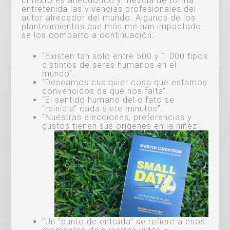
El texto es anecdótico y mezcla de forma
entretenida las vivencias profesionales del
autor alrededor del mundo. Algunos de los
planteamientos que más me han impactado
se los comparto a continuación:
“Existen tan solo entre 500 y 1 000 tipos
distintos de seres humanos en el
mundo”.
“Deseamos cualquier cosa que estamos
convencidos de que nos falta”.
“El sentido humano del olfato se
“reinicia” cada siete minutos”.
“Nuestras elecciones, preferencias y
gustos tienen sus orígenes en la niñez”.
“Un “punto de entrada” se refiere a esos