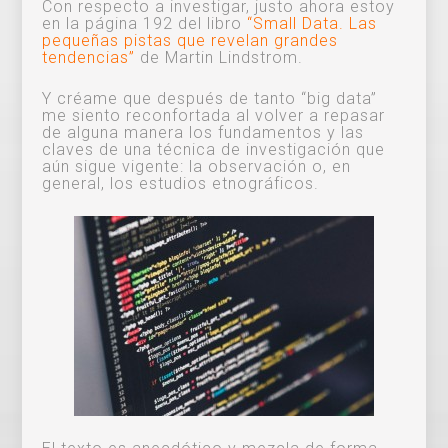
Con respecto a investigar, justo ahora estoy
en la página 192 del libro
“Small Data. Las
pequeñas pistas que revelan grandes
tendencias”
de Martin Lindstrom.
Y créame que después de tanto “big data”
me siento reconfortada al volver a repasar
de alguna manera los fundamentos y las
claves de una técnica de investigación que
aún sigue vigente: la observación o, en
general, los estudios etnográficos.