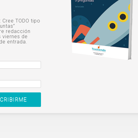
o: Cree TODO tipo
untas”
re redacción
s viernes de
de entrada.