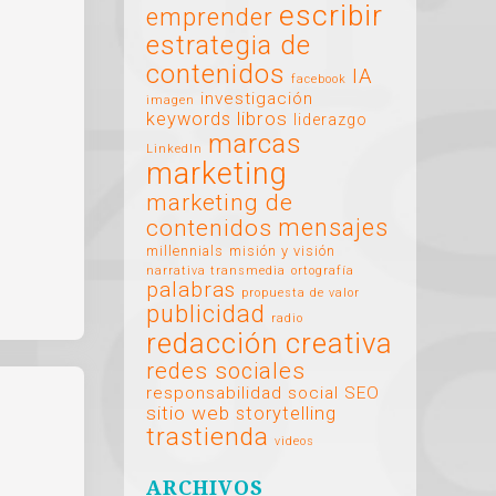
escribir
emprender
estrategia de
contenidos
IA
facebook
investigación
imagen
libros
keywords
liderazgo
marcas
LinkedIn
marketing
marketing de
mensajes
contenidos
millennials
misión y visión
narrativa transmedia
ortografía
palabras
propuesta de valor
publicidad
radio
redacción creativa
redes sociales
responsabilidad social
SEO
sitio web
storytelling
trastienda
videos
ARCHIVOS