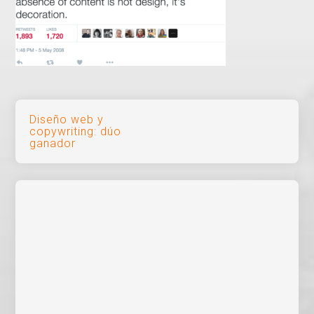
Navegación
Diseño web y
copywriting: dúo
de
ganador
entradas