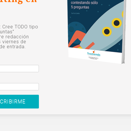
o: Cree TODO tipo
untas”
re redacción
s viernes de
de entrada.