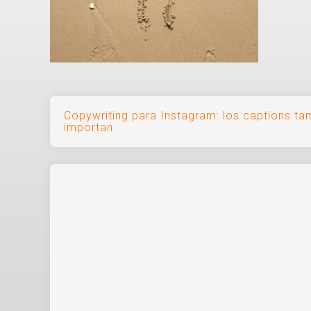
Navegación
Copywriting para Instagram: los captions ta
importan
de
entradas