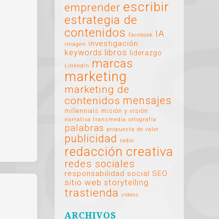
escribir
emprender
estrategia de
contenidos
IA
facebook
investigación
imagen
libros
keywords
liderazgo
marcas
LinkedIn
marketing
marketing de
mensajes
contenidos
millennials
misión y visión
narrativa transmedia
ortografía
palabras
propuesta de valor
publicidad
radio
redacción creativa
redes sociales
responsabilidad social
SEO
sitio web
storytelling
trastienda
videos
ARCHIVOS