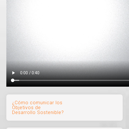
Navegación
¿Cómo comunicar los
Objetivos de
de
Desarrollo Sostenible?
entradas