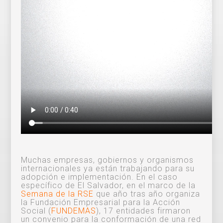
Muchas empresas, gobiernos y organismos
internacionales ya están trabajando para su
adopción e implementación. En el caso
específico de El Salvador, en el marco de la
Semana de la RSE
que año tras año organiza
la Fundación Empresarial para la Acción
Social (
FUNDEMAS
), 17 entidades firmaron
un convenio para la conformación de una red