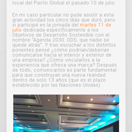
local del Pacto Global el pasado 10 de julio.
En mi caso particular no pude asistir a esta
gran actividad los cinco días que duró, pero
si participé en la jornada del
martes 11 de
julio
dedicada específicamente a los
Objetivos de Desarrollo Sostenible con el
nombre “Agenda 2030: ODS, que nadie se
quede atrás”. Y tras escuchar a los distintos
ponentes pensé ¿cómo podrían/deberían
comunicarse hacia el interior y exterior de
una empresa? ¿Cómo vincularlos a la
experiencia que ofrece una marca? Después
de todo, comunicarlos es parte fundamental
para que construyan una nueva realidad
dentro de solo 13 años (que es el plazo
establecido por las Naciones Unidas).