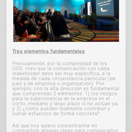
Tres elementos fundamentales
Precisamente, por la complejidad de los
ODS, creo que la comunicación con cada
stakeholder debe ser muy específica, a la
medida de cada circunstancia particular (de
país y de empresa u organización). Por
ejemplo, con la alta dirección es fundamental
que comprendan 2 elementos: 1) los riesgos
para la supervivencia de la empresa en el
corto, mediano y largo plazo si no actúan ya;
y 2) ¿cómo pueden realmente contribuir y
sumar esfuerzos de forma concreta?
Así que hoy quiero concentrarme en
compartirle algunas ideas para comunicarlos