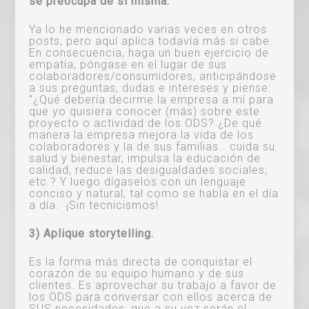
se preocupa de sí misma.
Ya lo he mencionado varias veces en otros
posts, pero aquí aplica todavía más si cabe.
En consecuencia, haga un buen ejercicio de
empatía, póngase en el lugar de sus
colaboradores/consumidores, anticipándose
a sus preguntas, dudas e intereses y piense:
“¿Qué debería decirme la empresa a mí para
que yo quisiera conocer (más) sobre este
proyecto o actividad de los ODS? ¿De qué
manera la empresa mejora la vida de los
colaboradores y la de sus familias… cuida su
salud y bienestar, impulsa la educación de
calidad, reduce las desigualdades sociales,
etc.? Y luego dígaselos con un lenguaje
conciso y natural, tal como se habla en el día
a día. ¡Sin tecnicismos!
3) Aplique storytelling.
Es la forma más directa de conquistar el
corazón de su equipo humano y de sus
clientes. Es aprovechar su trabajo a favor de
los ODS para conversar con ellos acerca de
SUS necesidades, que a su vez serán el