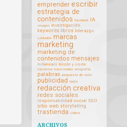
escribir
emprender
estrategia de
contenidos
IA
facebook
investigación
imagen
libros
keywords
liderazgo
marcas
LinkedIn
marketing
marketing de
mensajes
contenidos
millennials
misión y visión
narrativa transmedia
ortografía
palabras
propuesta de valor
publicidad
radio
redacción creativa
redes sociales
responsabilidad social
SEO
sitio web
storytelling
trastienda
videos
ARCHIVOS