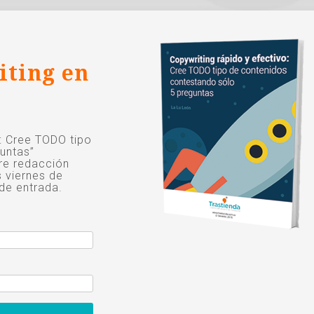
iting en
o: Cree TODO tipo
untas”
re redacción
s viernes de
de entrada.