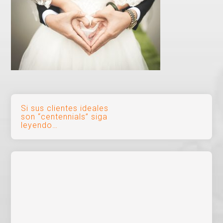
Navegación
Si sus clientes ideales
son “centennials” siga
de
leyendo…
entradas