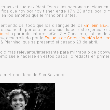
stas «etiquetas» identifican a las personas nacidas ent
fica que hoy por hoy tienen entre 17 y 23 años, por lo
 en los ámbitos que le mencioné antes.
entiendo del todo qué los distingue de los
«milennials»
…
precisamente por eso me propuse hacer este ejercicio q
 ideal
a partir del informe «Gen Z – Consumo, estilos de 
s», desarrollado por la
Escuela de Comunicación Mónic
 Planning, que se presentó el pasado 23 de abril.
ció más relevante/interesante para mi trabajo de copywr
mo suele hacerse en estos casos, lo redacte en primer
rea metropolitana de San Salvador