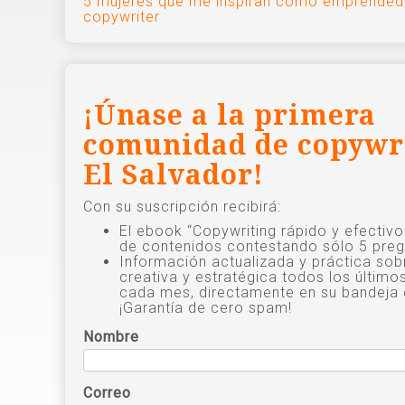
Navegación
5 mujeres que me inspiran como emprended
copywriter
de
entradas
¡Únase a la primera
comunidad de copywr
El Salvador!
Con su suscripción recibirá:
El ebook “Copywriting rápido y efectiv
de contenidos contestando sólo 5 preg
Información actualizada y práctica sob
creativa y estratégica todos los último
cada mes, directamente en su bandeja 
¡Garantía de cero spam!
Nombre
Correo