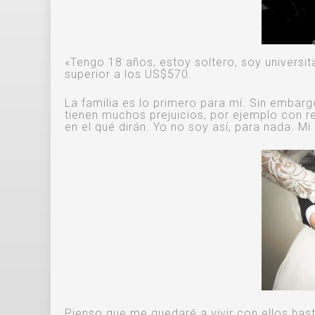
«Tengo 18 años, estoy soltero, soy universit
superior a los US$570.
La familia es lo primero para mí. Sin embar
tienen muchos prejuicios, por ejemplo con 
en el qué dirán. Yo no soy así, para nada. M
Pienso que me quedaré a vivir con ellos has