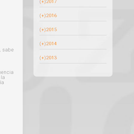
(+)
2017
(+)
2016
(+)
2015
(+)
2014
, sabe
(+)
2013
uencia
 la
ía