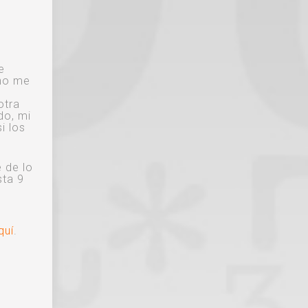
e
 no me
otra
do, mi
i los
e de lo
sta 9
,
quí
.