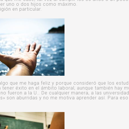
ner uno o dos hijos como máximo.
gión en particular.
algo que me haga feliz y porque consideró que los estud
a tener éxito en el ámbito laboral; aunque también hay 
o fueron a la U… De cualquier manera, a las universidad
as» son aburridas y no me motiva aprender así. Para eso