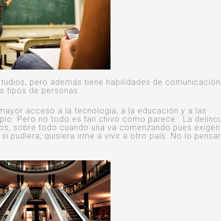
studios, pero además tiene habilidades de comunicación
s tipos de personas.
yor acceso a la tecnología, a la educación y a las
pio. Pero no todo es tan chivo como parece. La delinc
eos, sobre todo cuando una va comenzando pues exigen
i pudiera, quisiera irme a vivir a otro país. No lo pensar