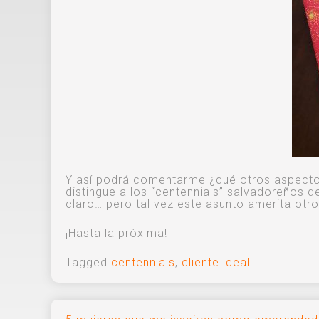
Y así podrá comentarme ¿qué otros aspectos l
distingue a los “centennials” salvadoreños d
claro… pero tal vez este asunto amerita otro
¡Hasta la próxima!
Tagged
centennials
,
cliente ideal