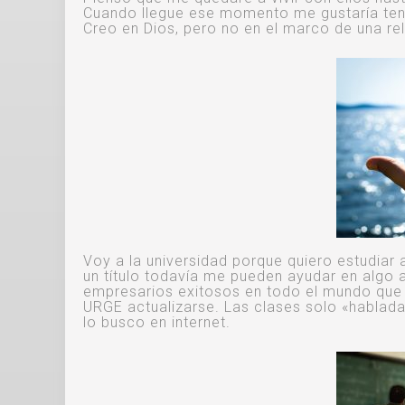
Cuando llegue ese momento me gustaría te
Creo en Dios, pero no en el marco de una reli
Voy a la universidad porque quiero estudiar 
un título todavía me pueden ayudar en algo 
empresarios exitosos en todo el mundo que n
URGE actualizarse. Las clases solo «hablad
lo busco en internet.