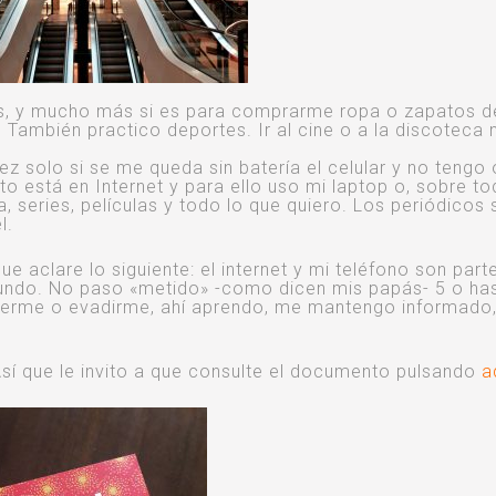
es, y mucho más si es para comprarme ropa o zapatos d
También practico deportes. Ir al cine o a la discoteca
vez solo si se me queda sin batería el celular y no tengo 
 está en Internet y para ello uso mi laptop o, sobre to
series, películas y todo lo que quiero. Los periódicos s
l.
ue aclare lo siguiente: el internet y mi teléfono son part
mundo. No paso «metido» -como dicen mis papás- 5 o ha
tenerme o evadirme, ahí aprendo, me mantengo informado
Así que le invito a que consulte el documento pulsando
a