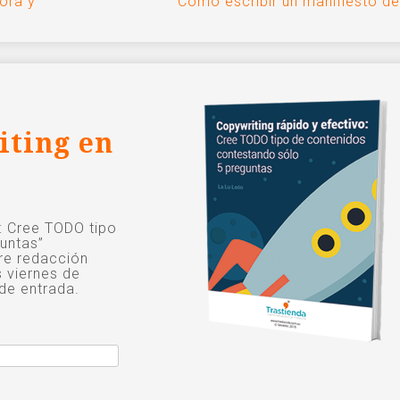
ora y
Cómo escribir un manifiesto d
iting en
o: Cree TODO tipo
untas”
re redacción
s viernes de
de entrada.