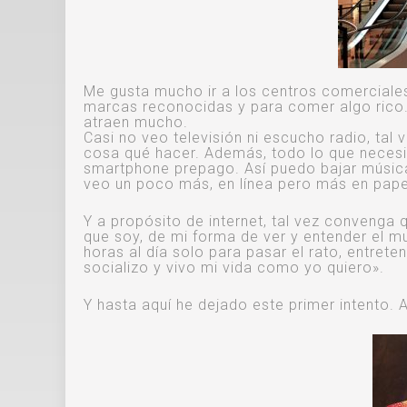
Me gusta mucho ir a los centros comercial
marcas reconocidas y para comer algo rico. 
atraen mucho.
Casi no veo televisión ni escucho radio, tal 
cosa qué hacer. Además, todo lo que necesito
smartphone prepago. Así puedo bajar música, 
veo un poco más, en línea pero más en pape
Y a propósito de internet, tal vez convenga q
que soy, de mi forma de ver y entender el 
horas al día solo para pasar el rato, entre
socializo y vivo mi vida como yo quiero».
Y hasta aquí he dejado este primer intento. 