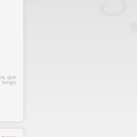
ia, que
o tengo