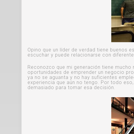
Opino que un líder de verdad tiene buenos e
escuchar y puede relacionarse con diferente
Reconozco que mi generación tiene mucho ma
oportunidades de emprender un negocio pro
ya no se aguanta y no hay suficientes empl
experiencia que aún no tengo. Por todo eso, s
demasiado para tomar esa decisión.