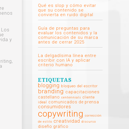
Qué es slop y cómo evitar
re
que su contenido se
 menos
convierta en ruido digital
Guía de preguntas para
 Los
evaluar los contenidos y la
ue
comunicación de su marca
vida y
antes de cerrar 2025
a
La delgadísima línea entre
escribir con IA y aplicar
iting,
criterio humano
a
ETIQUETAS
blogging
bloqueo del escritor
branding
capacitaciones
castellano
cliente
centennials
comunicados de prensa
ideal
consumidores
copywriting
corrección
creatividad
de estilo
discurso
diseño gráfico