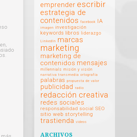
escribir
emprender
estrategia de
contenidos
IA
facebook
reso
investigación
imagen
libros
keywords
liderazgo
marcas
LinkedIn
en,
marketing
asiado
os.
marketing de
mensajes
contenidos
millennials
misión y visión
narrativa transmedia
ortografía
palabras
propuesta de valor
publicidad
radio
redacción creativa
redes sociales
responsabilidad social
SEO
sitio web
storytelling
trastienda
videos
ARCHIVOS
o más.