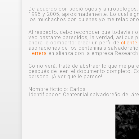
De acuerdo con sociólogos y antropólogos, e
1995 y 2005, aproximadamente. Lo cual signi
los muchachos con quienes yo me relaciono
Al respecto, debo reconocer que todavía no 
veo bastante parecidos, la verdad, así que 
ahora le comparto: crear un perfil de
cliente
aspiraciones de los centennials salvadoreño
Herrera
en alianza con la empresa Research &
Como verá, traté de abstraer lo que me pare
después de leer el documento completo. Co
persona. ¡A ver qué le parece!
Nombre ficticio: Carlos
Identificador: Centennial salvadoreño del á