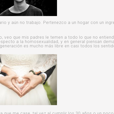
ario y aún no trabajo. Pertenezco a un hogar con un ing
go, veo que mis padres le temen a todo lo que no entiend
respecto a la homosexualidad, y en general piensan dem
i generación es mucho más libre en casi todos los sentid
ta que me case, tal vez al cumplir los 30 años o un poc