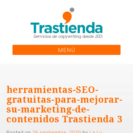
Skip
to
content
MENÚ
herramientas-SEO-
gratuitas-para-mejorar-
su-marketing-de-
contenidos Trastienda 3
Posted on
26 septiembre, 2020
by
La Lu