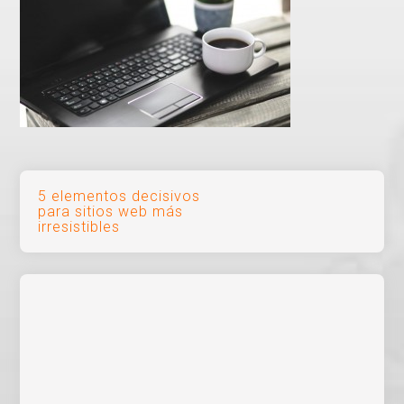
Navegación
5 elementos decisivos
para sitios web más
de
irresistibles
entradas