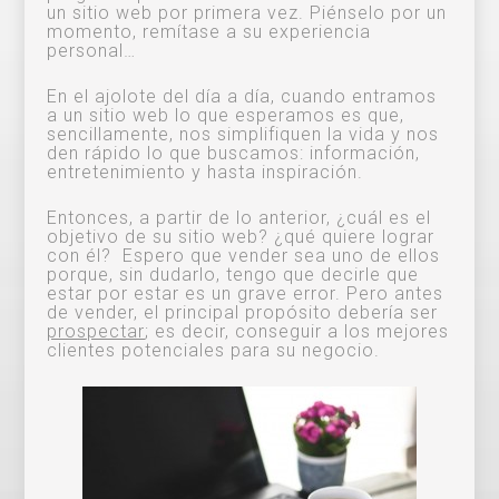
un sitio web por primera vez. Piénselo por un
momento, remítase a su experiencia
personal…
En el ajolote del día a día, cuando entramos
a un sitio web lo que esperamos es que,
sencillamente, nos simplifiquen la vida y nos
den rápido lo que buscamos: información,
entretenimiento y hasta inspiración.
Entonces, a partir de lo anterior, ¿cuál es el
objetivo de su sitio web? ¿qué quiere lograr
con él? Espero que vender sea uno de ellos
porque, sin dudarlo, tengo que decirle que
estar por estar es un grave error. Pero antes
de vender, el principal propósito debería ser
prospectar
; es decir, conseguir a los mejores
clientes potenciales para su negocio.