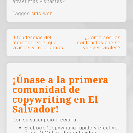
atraer más visitantes?
Tagged
sitio web
Navegación
4 tendencias del
¿Cómo son los
mercado en el que
contenidos que se
de
vivimos y trabajamos
vuelven virales?
entradas
¡Únase a la primera
comunidad de
copywriting en El
Salvador!
Con su suscripción recibirá:
El ebook “Copywriting rápido y efectivo:
Cree TODO tipo de contenidos