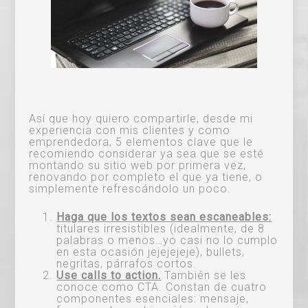
Así que hoy quiero compartirle, desde mi
experiencia con mis clientes y como
emprendedora, 5 elementos clave que le
recomiendo considerar ya sea que se esté
montando su sitio web por primera vez,
renovando por completo el que ya tiene, o
simplemente refrescándolo un poco.
Haga que los textos sean escaneables:
titulares irresistibles (idealmente, de 8
palabras o menos…yo casi no lo cumplo
en esta ocasión jejejejeje), bullets,
negritas, párrafos cortos.
Use calls to action.
También se les
conoce como CTA. Constan de cuatro
componentes esenciales: mensaje,