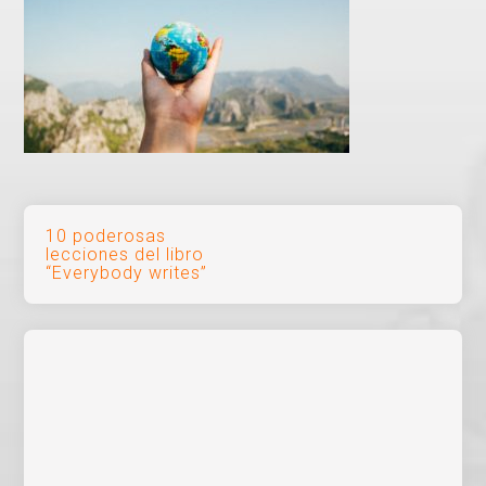
Navegación
10 poderosas
lecciones del libro
de
“Everybody writes”
entradas