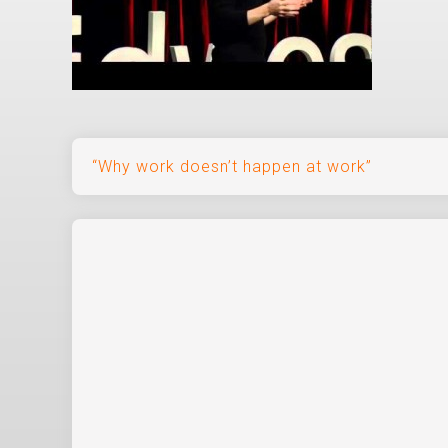
Navegación
“Why work doesn’t happen at work”
de
entradas