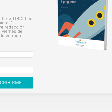
o: Cree TODO tipo
untas”
re redacción
s viernes de
de entrada.