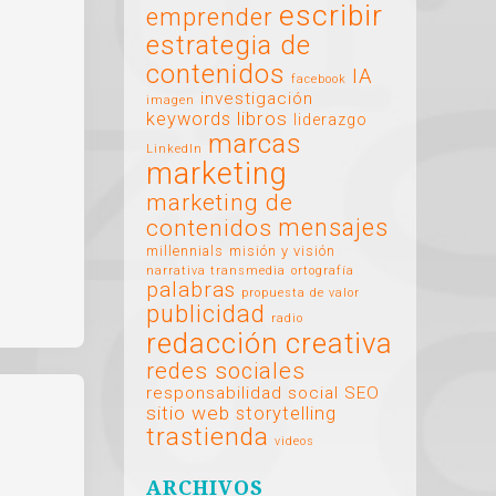
escribir
emprender
estrategia de
contenidos
IA
facebook
investigación
imagen
libros
keywords
liderazgo
marcas
LinkedIn
marketing
marketing de
mensajes
contenidos
millennials
misión y visión
narrativa transmedia
ortografía
palabras
propuesta de valor
publicidad
radio
redacción creativa
redes sociales
responsabilidad social
SEO
sitio web
storytelling
trastienda
videos
ARCHIVOS