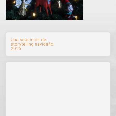
Navegación
Una selección de
storytelling navideño
de
2016
entradas