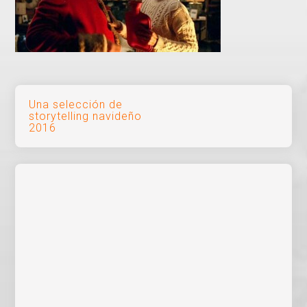
Navegación
Una selección de
storytelling navideño
de
2016
entradas