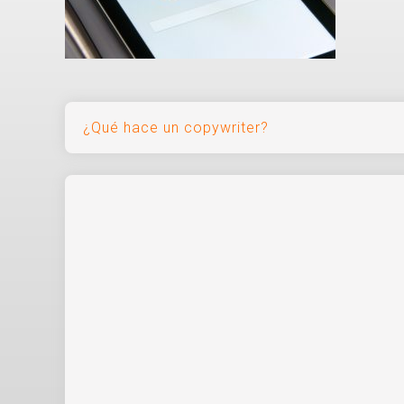
Navegación
¿Qué hace un copywriter?
de
entradas