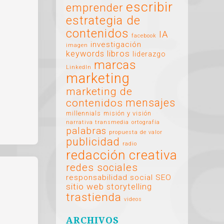
escribir
emprender
estrategia de
contenidos
IA
facebook
investigación
imagen
libros
keywords
liderazgo
marcas
LinkedIn
marketing
marketing de
mensajes
contenidos
millennials
misión y visión
narrativa transmedia
ortografía
palabras
propuesta de valor
publicidad
radio
redacción creativa
redes sociales
responsabilidad social
SEO
sitio web
storytelling
trastienda
videos
ARCHIVOS