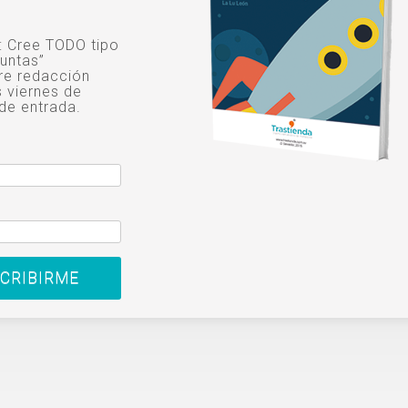
o: Cree TODO tipo
untas”
re redacción
s viernes de
de entrada.