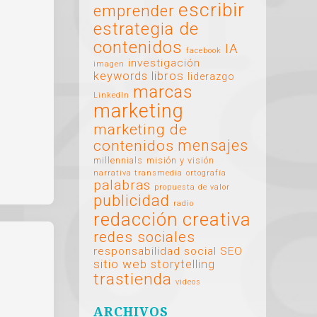
escribir
emprender
estrategia de
contenidos
IA
facebook
investigación
imagen
libros
keywords
liderazgo
marcas
LinkedIn
marketing
marketing de
mensajes
contenidos
millennials
misión y visión
narrativa transmedia
ortografía
palabras
propuesta de valor
publicidad
radio
redacción creativa
redes sociales
responsabilidad social
SEO
sitio web
storytelling
trastienda
videos
ARCHIVOS