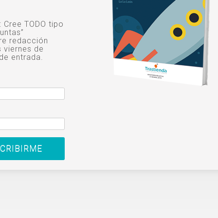
o: Cree TODO tipo
untas”
re redacción
s viernes de
de entrada.