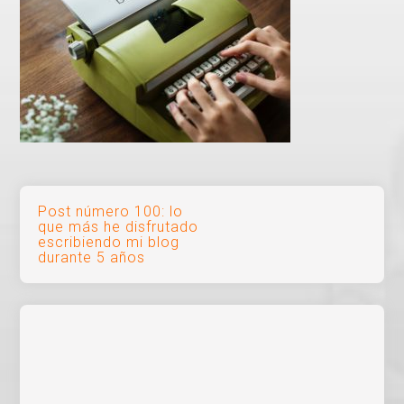
Navegación
Post número 100: lo
que más he disfrutado
de
escribiendo mi blog
durante 5 años
entradas