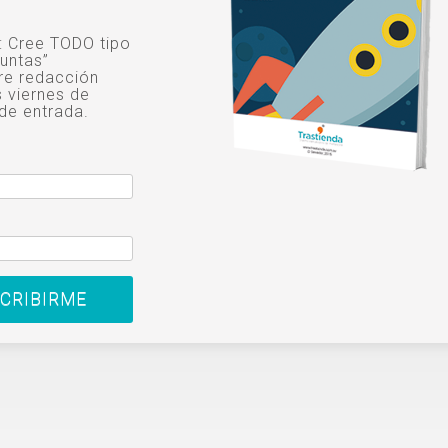
o: Cree TODO tipo
untas”
re redacción
s viernes de
de entrada.