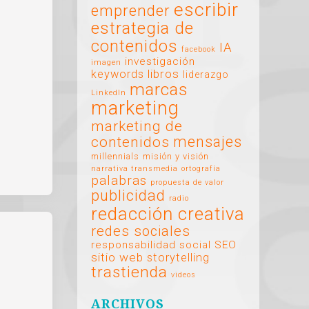
escribir
emprender
estrategia de
contenidos
IA
facebook
investigación
imagen
libros
keywords
liderazgo
marcas
LinkedIn
marketing
marketing de
mensajes
contenidos
millennials
misión y visión
narrativa transmedia
ortografía
palabras
propuesta de valor
publicidad
radio
redacción creativa
redes sociales
responsabilidad social
SEO
sitio web
storytelling
trastienda
videos
ARCHIVOS